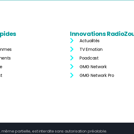
pides
Innovations
RadioZo
Actualités
ammes
TV Emotion
ments
Poadcast
ne
GMG Network
t
GMG Network Pro
, même partielle, est interdite sans autorisation préalable.