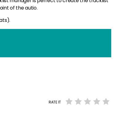
cklist manager is perfect to create the tracklist
int of the autio.
ats).
 !?
RATE IT