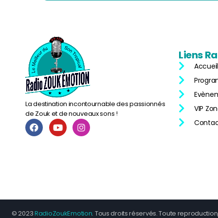
Liens
Ra
Accueil
Progr
Evène
La destination incontournable des passionnés
VIP Zo
de Zouk et de nouveaux sons !
Contac
© 2023
RadioZoukEmotion
. Tous droits réservés. Toute reproduction