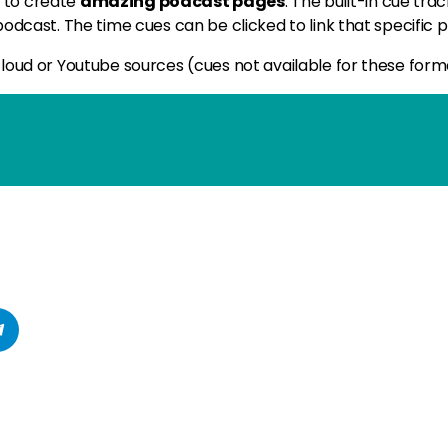
 to create
amazing podcast pages
. The built-in cue tra
odcast. The time cues can be clicked to link that specific po
cloud or Youtube sources (cues not available for these form
Zouk ou Afro Zouk