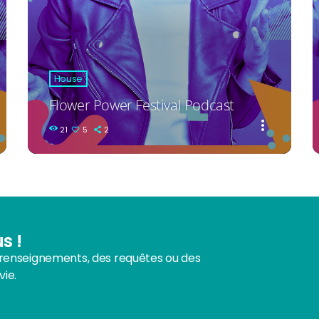
House
Flower Power Festival Podcast
more_vert
21
5
2
s !
enseignements, des requêtes ou des
vie.