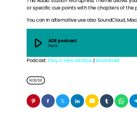
This Radio Station Wordpress Theme allows you
or specific cue points with the chapters of the p
You can in alternative use also SoundCloud, Mix
play_arrow
ADE podcast
Pierre
Podcast:
Play in new window
|
Download
HOUSE
email