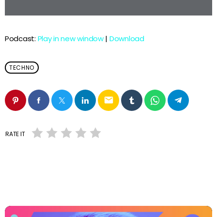
Podcast:
Play in new window
|
Download
TECHNO
email
RATE IT
Vous aimerez aussi