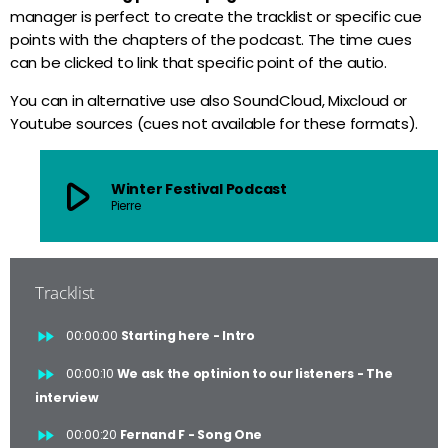
manager is perfect to create the tracklist or specific cue
Best Of Mix
points with the chapters of the podcast. The time cues
more_vert
18:00 - 20:00
can be clicked to link that specific point of the autio.
Best Of Mix
close
You can in alternative use also SoundCloud, Mixcloud or
Youtube sources (cues not available for these formats).
DJ JMJ Music
Actualités
Le programme de cette émission est généré
play_arrow
automatiquement à partir des infos du Programme
Winter Festival Podcast
Les origines du Zouk en Guadeloupe et en
Pierre
général, ou de celles fournies par les Mix Masters en
Martinique : Une musique devenue
studio ou dans leurs fichiers.
universelle !
Tracklist
Le Zouk : chronique d’un hybride musical
par une férue du genre…
fast_forward
00:00:00
Starting here - Intro
fast_forward
00:00:10
We ask the optinion to our listeners - The
interview
Zouk ou Afro Zouk !?
fast_forward
00:00:20
Fernand F - Song One