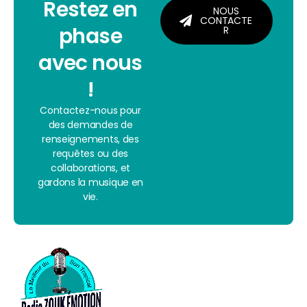
Restez en
YouTube Channel
NOUS
GMG Network
CONTACTE
phase
R
Podcast
GMG Network Pro
avec nous
Night & Day
keyboard_arrow_down
!
Événements
Contactez-nous pour
des demandes de
VIP Zone
renseignements, des
requêtes ou des
À l’antenne
collaborations, et
gardons la musique en
vie.
100% Hits