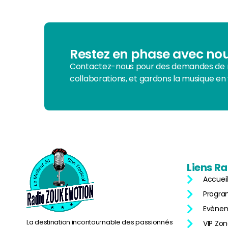
close
Juke Box
Auto DJ
Le programme de cette émission est généré
Restez en phase avec nou
automatiquement à partir des infos du
Contactez-nous pour des demandes de r
Programme général, ou de celles fournies par
collaborations, et gardons la musique en 
les Mix Masters en studio ou dans leurs
fichiers.
Liens
Ra
Accueil
Progr
Evène
La destination incontournable des passionnés
VIP Zo