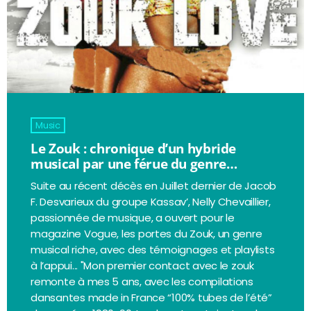
YouTube Channel
GMG Network
Podcast
GMG Network Pro
Night & Day
keyboard_arrow_down
Événements
Music
VIP Zone
Le Zouk : chronique d’un hybride
musical par une férue du genre…
À l’antenne
Suite au récent décès en Juillet dernier de Jacob
F. Desvarieux du groupe Kassav’, Nelly Chevaillier,
passionnée de musique, a ouvert pour le
magazine Vogue, les portes du Zouk, un genre
musical riche, avec des témoignages et playlists
à l’appui... "Mon premier contact avec le zouk
remonte à mes 5 ans, avec les compilations
dansantes made in France “100% tubes de l’été”
Non-stop music