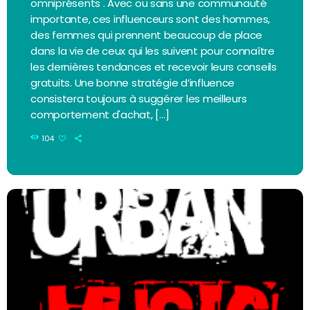
omniprésents . Avec ou sans une communauté
importante, ces influenceurs sont des hommes,
des femmes qui prennent beaucoup de place
dans la vie de ceux qui les suivent pour connaître
les dernières tendances et recevoir leurs conseils
gratuits. Une bonne stratégie d’influence
consistera toujours à suggérer les meilleurs
comportement d'achat, […]
104