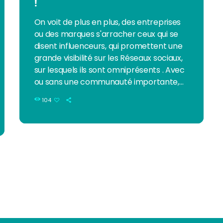
!
On voit de plus en plus, des entreprises
ou des marques s'arracher ceux qui se
Zouk ou Afro Zouk
disent influenceurs, qui promettent une
grande visibilité sur les Réseaux sociaux,
sur lesquels ils sont omniprésents . Avec
ou sans une communauté importante,
ces influenceurs sont des hommes, des
104
femmes qui prennent beaucoup de
place dans la vie de ceux qui les suivent
pour connaître les dernières tendances
et recevoir leurs conseils gratuits. Une
bonne stratégie d’influence consistera
toujours à suggérer les meilleurs
comportement d'achat, […]