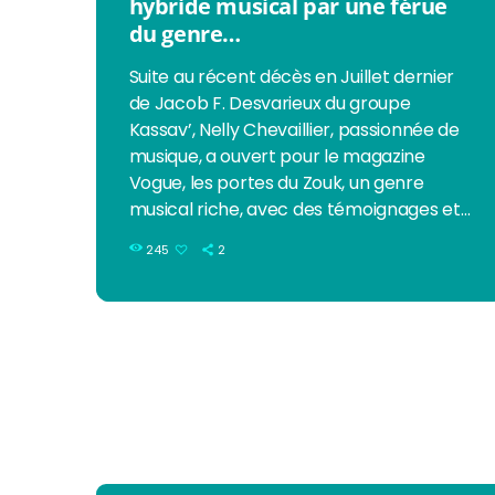
hybride musical par une férue
du genre…
Suite au récent décès en Juillet dernier
de Jacob F. Desvarieux du groupe
Kassav’, Nelly Chevaillier, passionnée de
musique, a ouvert pour le magazine
Vogue, les portes du Zouk, un genre
musical riche, avec des témoignages et
playlists à l’appui... "Mon premier contact
245
2
avec le zouk remonte à mes 5 ans, avec
les compilations dansantes made in
France “100% tubes de l’été” des années
1980-90. La plupart portaient sur les
vacances, le soleil, les cocotiers et une
certaine exotisation décomplexée […]