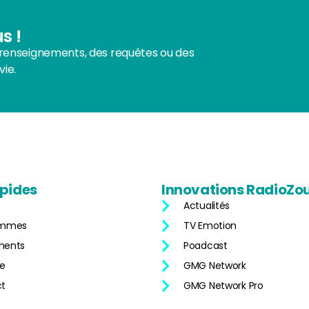
s !
enseignements, des requêtes ou des
vie.
pides
Innovations
RadioZo
Actualités
ammes
TV Emotion
ments
Poadcast
ne
GMG Network
t
GMG Network Pro