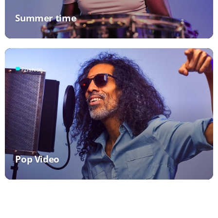
Summer time
label
Fashion
Pop Video