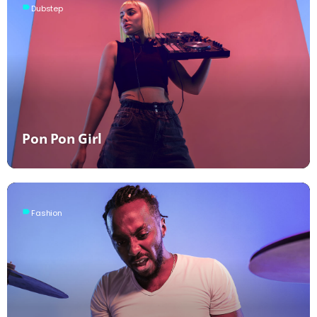
label
Dubstep
Pon Pon Girl
label
Fashion