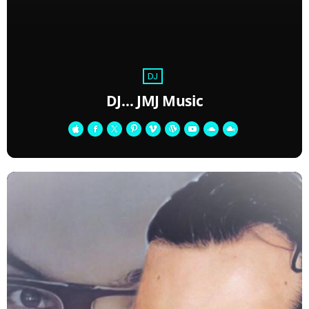
DJ
DJ… JMJ Music