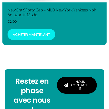
New Era 9Forty Cap – MLB New York Yankees Noir
Amazon.fr Mode
€
21,00
ACHETER MAINTENANT
Restez en
NOUS
CONTACTE
phase
R
avec nous