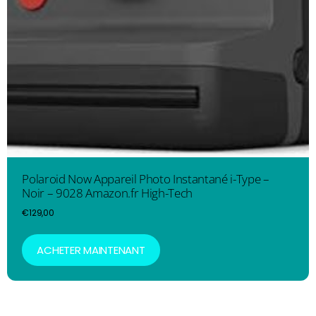
Polaroid Now Appareil Photo Instantané i-Type –
Noir – 9028 Amazon.fr High-Tech
€
129,00
ACHETER MAINTENANT