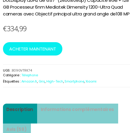
DotDisplay 120Hz de 6.67” (2400x1080p) Capacité 8GB + 128
notation
GB Processeur 6nm Mediatek Dimensity 1200-Ultra Quad
s client
cameras avec Objectif principal ultra grand angle de108 MP
€
334,99
ACHETER MAINTENANT
UGS :
B09GVTRK74
Catégorie :
Télephone
Étiquettes :
Amazon.fr
,
Gris
,
High-Tech
,
Smartphone
,
Xiaomi
Description
Informations complémentaires
Avis (59)